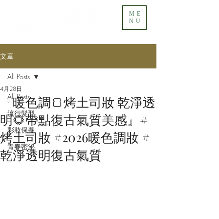
ME
NU
文章
All Posts
4月28日
All Posts
『暖色調🍞烤土司妝 乾淨透
流行髮型
明🌻帶點復古氣質美感』​#
彩妝保養
烤土司妝 #2026暖色調妝 #
青春密泌
乾淨透明復古氣質