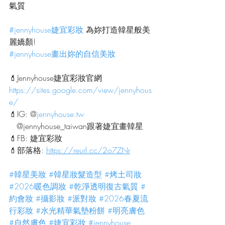
氣質
#jennyhouse婕宜彩妝
 為妳打造韓星般美
麗嬌顏!
#jennyhouse畫出妳的自信美妝
💄Jennyhouse婕宜彩妝官網
https://sites.google.com/view/jennyhous
e/
💄IG: @
jennyhouse.tw
   @jennyhouse_taiwan跟著婕宜畫韓星
💄FB: 婕宜彩妝
💄部落格: 
https://reurl.cc/2o7ZNr
#韓星美妝
#韓星妝髮造型
#烤土司妝
#2026暖色調妝
#乾淨透明復古氣質
#
約會妝
#攝影妝
#派對妝
#2026春夏流
行彩妝
#水光精華氣墊粉餅
#明亮膚色
#自然膚色
#婕宜彩妝
#jennyhouse