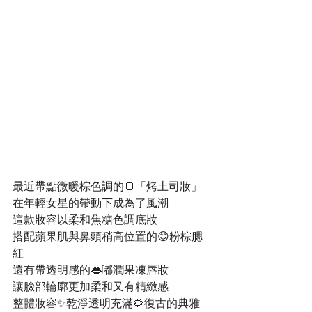
最近帶點微暖棕色調的🍞「烤土司妝」
在年輕女星的帶動下成為了風潮
這款妝容以柔和焦糖色調底妝
搭配蘋果肌與鼻頭稍高位置的😊粉棕腮
紅
還有帶透明感的👄嘟潤果凍唇妝
讓臉部輪廓更加柔和又有精緻感
整體妝容✨乾淨透明充滿🌻復古的典雅