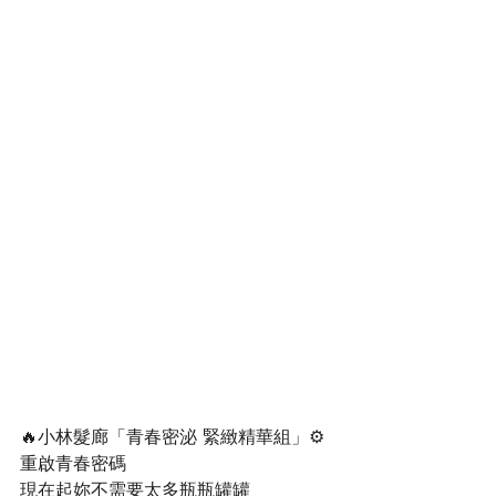
🔥小林髮廊「青春密泌 緊緻精華組」⚙️
重啟青春密碼
現在起妳不需要太多瓶瓶罐罐