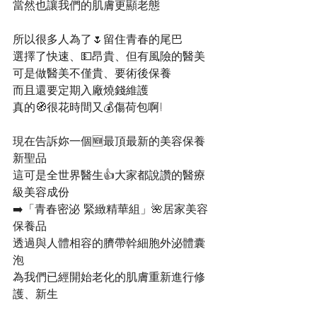
當然也讓我們的肌膚更顯老態
所以很多人為了🌷留住青春的尾巴
選擇了快速、💵昂貴、但有風險的醫美
可是做醫美不僅貴、要術後保養
而且還要定期入廠燒錢維護
真的🧭很花時間又💰傷荷包啊!
現在告訴妳一個🆕最頂最新的美容保養
新聖品
這可是全世界醫生👍大家都說讚的醫療
級美容成份
➡️「青春密泌 緊緻精華組」🌺居家美容
保養品
透過與人體相容的臍帶幹細胞外泌體囊
泡
為我們已經開始老化的肌膚重新進行修
護、新生