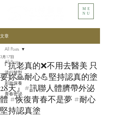
ME
NU
文章
All Posts
3月17日
All Posts
『抗老真的❌不用去醫美 只
流行髮型
要妳🙏耐心💪堅持認真的塗
彩妝保養
28天』​#訊聯人體臍帶外泌
青春密泌
體 #恢復青春不是夢 #耐心
堅持認真塗​