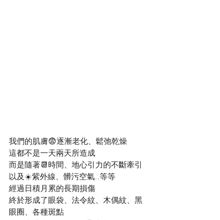
我們的肌膚😨逐漸老化、鬆弛乾燥
這都不是一天兩天所造成
而是隨著📆時間、地心引力的不斷牽引
以及☀️紫外線、髒污空氣..等等
經過日積月累的長期損傷
終於形成了眼袋、法令紋、木偶紋、黑
眼圈、各種斑點