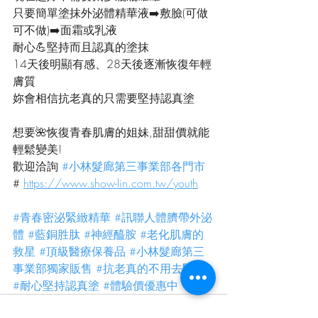
只要簡單塗抹外泌體精華液➡️敷臉(可做
可不做)➡️面霜或乳液
耐心💪堅持而且認真的塗抹
14天後明顯有感、28天後逐漸恢復年輕
膚質
妳會相信抗老真的只需要堅持認真塗
想要🌺恢復青春肌膚的姐妹,甜甜價就能
輕鬆變美!
歡迎洽詢 
#小林髮廊第三事業部各門市
# 
https://www.show-lin.com.tw/youth
#青春密泌緊緻精華
#訊聯人體臍帶外泌
體
#藍銅胜肽
#神經醯胺
#老化肌膚的
救星
#頂級醫療保養品
#小林髮廊第三
事業部獨家販售
#抗老真的不用去醫美
#耐心堅持認真塗
#體驗價優惠中