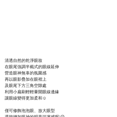
清透自然的乾淨眼妝
在眼尾強調半截式的眼線延伸
營造眼神無辜的氛圍感
再以眼影疊加在眼褶上
及眼尾下方三角空隙處
利用小扁刷輕輕暈開眼線邊緣
讓眼線變得更加柔和☺️
僅可修飾泡泡眼、放大眼型
還能增加眼神的明亮深邃感喔!😉