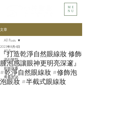
ME
NU
文章
All Posts
2023年8月4日
All Posts
『打造乾淨自然眼線妝 修飾
流行髮型
腫泡感讓眼神更明亮深邃』
彩妝保養
#乾淨自然眼線妝 #修飾泡
青春密泌
泡眼妝 #半截式眼線妝