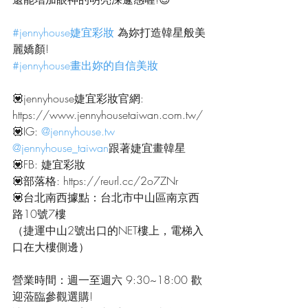
#jennyhouse婕宜彩妝
 為妳打造韓星般美
麗嬌顏!
#jennyhouse畫出妳的自信美妝
💟jennyhouse婕宜彩妝官網:
https://www.jennyhousetaiwan.com.tw/
💟IG: 
@jennyhouse.tw
@jennyhouse_taiwan
跟著婕宜畫韓星
💟FB: 婕宜彩妝
💟部落格: https://reurl.cc/2o7ZNr
💟台北南西據點：台北市中山區南京西
路10號7樓
（捷運中山2號出口的NET樓上，電梯入
口在大樓側邊）
營業時間：週一至週六 9:30~18:00 歡
迎蒞臨參觀選購!