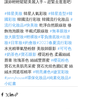
讓妳輕輕鬆鬆美麗入手～趕緊去逛逛吧!
#韓星美妝
 韓星人氣彩妝 
#韓星造型
#韓
國彩妝
 韓國流行彩妝 韓國流行化妝品 
#
流行化妝品
#快美妝
 乾淨自然眼線妝 修
飾泡泡眼妝 半截式眼線妝 
#無辜眼妝
#
放大眼型妝
#輕裸妝
#零負擔底妝
#出遊
妝
#日常妝
#約會妝
#2023春夏流行彩妝
水光精華氣墊粉餅 美妝師眼影 
#可可色
#奶茶色
#寶石眼影
 櫻花粉色 柔霧絲絨
唇膏 玫瑰茶色 絲絨豐唇蜜 
#櫻花粉色
寶石光美肌亮采蜜 寶石光炫色腮紅蜜 絲
絨水潤遮瑕精萃 
#明亮膚色
#婕宜彩妝
#jennyhouse
#環保化妝品
#純素化妝品
#
小紅書