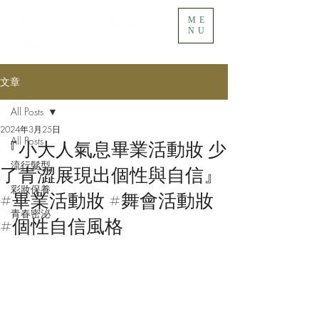
ME
NU
文章
All Posts
2024年3月25日
All Posts
『小大人氣息畢業活動妝 少
流行髮型
了青澀展現出個性與自信』
彩妝保養
#畢業活動妝 #舞會活動妝
青春密泌
#個性自信風格