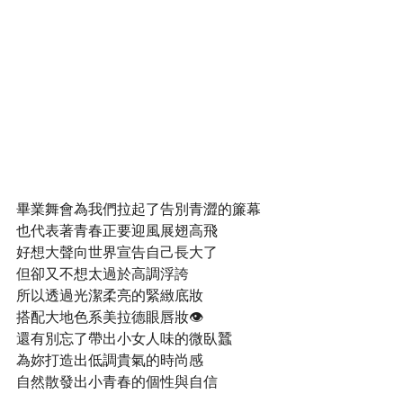
畢業舞會為我們拉起了告別青澀的簾幕
也代表著青春正要迎風展翅高飛
好想大聲向世界宣告自己長大了
但卻又不想太過於高調浮誇
所以透過光潔柔亮的緊緻底妝
搭配大地色系美拉德眼唇妝👁️
還有別忘了帶出小女人味的微臥蠶
為妳打造出低調貴氣的時尚感
自然散發出小青春的個性與自信