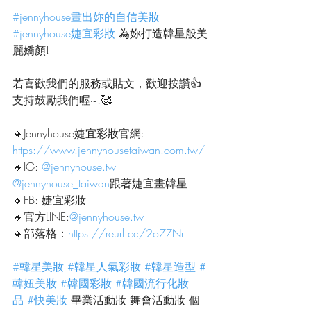
#jennyhouse畫出妳的自信美妝
#jennyhouse婕宜彩妝
 為妳打造韓星般美
麗嬌顏!
若喜歡我們的服務或貼文，歡迎按讚👍
支持鼓勵我們喔~!🥰
🔸Jennyhouse婕宜彩妝官網:
https://www.jennyhousetaiwan.com.tw/
🔸IG: 
@
jennyhouse.tw
@jennyhouse_taiwan
跟著婕宜畫韓星
🔸FB: 婕宜彩妝
🔸官方LINE:
@
jennyhouse.tw
🔸部落格：
https://reurl.cc/2o7ZNr
#韓星美妝
#韓星人氣彩妝
#韓星造型
#
韓妞美妝
#韓國彩妝
#韓國流行化妝
品
#快美妝
 畢業活動妝 舞會活動妝 個