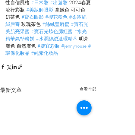
性自信風格 
#日常妝
#出遊妝
 2024春夏
流行彩妝 
#美妝師眼影
 拿鐵色 可可色 
奶茶色 
#寶石眼影
#櫻花粉色
#柔霧絲
絨唇膏
 玫瑰茶色 
#絲絨豐唇蜜
#寶石光
美肌亮采蜜
#寶石光炫色腮紅蜜
#水光
精華氣墊粉餅
#水潤絲絨遮瑕精萃
 明亮
膚色 自然膚色 
#婕宜彩妝
#jennyhouse
#
環保化妝品
#純素化妝品
最新文章
查看全部