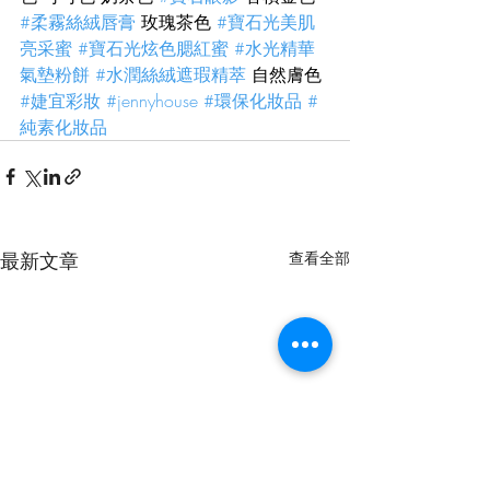
#柔霧絲絨唇膏
 玫瑰茶色 
#寶石光美肌
亮采蜜
#寶石光炫色腮紅蜜
#水光精華
氣墊粉餅
#水潤絲絨遮瑕精萃
 自然膚色 
#婕宜彩妝
#jennyhouse
#環保化妝品
#
純素化妝品
最新文章
查看全部