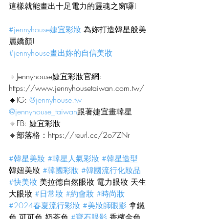
這樣就能畫出十足電力的靈魂之窗囉!
#jennyhouse婕宜彩妝
 為妳打造韓星般美
麗嬌顏!
#jennyhouse畫出妳的自信美妝
🔸Jennyhouse婕宜彩妝官網:
https://www.jennyhousetaiwan.com.tw/
🔸IG: 
@
jennyhouse.tw
@jennyhouse_taiwan
跟著婕宜畫韓星
🔸FB: 婕宜彩妝
🔸部落格：
https://reurl.cc/2o7ZNr
#韓星美妝
#韓星人氣彩妝
#韓星造型
韓妞美妝 
#韓國彩妝
#韓國流行化妝品
#快美妝
 美拉德自然眼妝 電力眼妝 天生
大眼妝 
#日常妝
#約會妝
#時尚妝
#2024春夏流行彩妝
#美妝師眼影
 拿鐵
色 可可色 奶茶色 
#寶石眼影
 香檳金色 