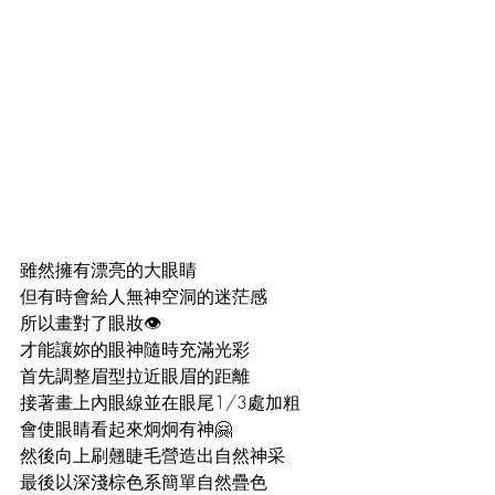
雖然擁有漂亮的大眼睛
但有時會給人無神空洞的迷茫感
所以畫對了眼妝👁️
才能讓妳的眼神隨時充滿光彩
首先調整眉型拉近眼眉的距離
接著畫上內眼線並在眼尾1/3處加粗
會使眼睛看起來炯炯有神🤗
然後向上刷翹睫毛營造出自然神采
最後以深淺棕色系簡單自然疊色