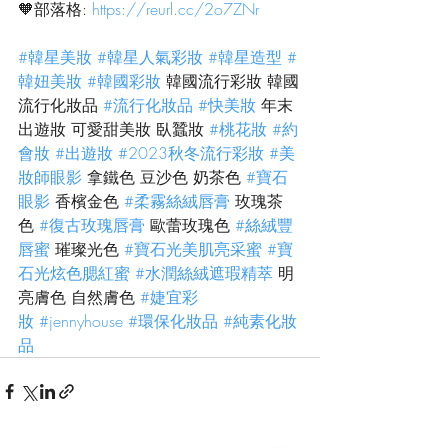
🧡
部落格: 
https://reurl.cc/2o7ZNr
#韓星美妝
#韓星人氣彩妝
#韓星造型
#
韓妞美妝
#韓國彩妝
 韓國流行彩妝 韓國
流行化妝品 
#流行化妝品
#快美妝
 年末
出遊妝 可愛甜美妝 臥蠶妝 
#桃花妝
#約
會妝
#出遊妝
#2023秋冬流行彩妝
#美
妝師眼影
 拿鐵色 豆沙色 奶茶色 
#寶石
眼影
 香檳金色 
#柔霧絲絨唇膏
 玫瑰茶
色 
#復古玫瑰唇膏
 歐蕾玫瑰色 
#絲絨豐
唇蜜
 璀璨光色 
#寶石光美肌亮采蜜
#寶
石光炫色腮紅蜜
#水潤絲絨遮瑕精萃
 明
亮膚色 自然膚色 
#婕宜彩
妝
#jennyhouse
#環保化妝品
#純素化妝
品