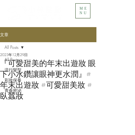
ME
NU
文章
All Posts
2023年12月29日
All Posts
『可愛甜美的年末出遊妝 眼
流行髮型
下小水鑽讓眼神更水潤』#
彩妝保養
年末出遊妝 #可愛甜美妝 #
青春密泌
臥蠶妝