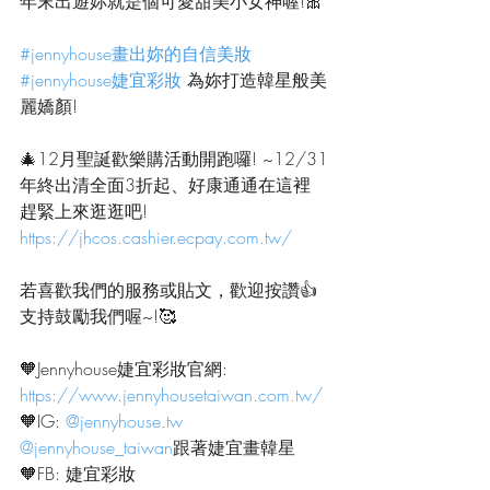
年末出遊妳就是個可愛甜美小女神喔!
🎀
#jennyhouse畫出妳的自信美妝
#jennyhouse婕宜彩妝
 為妳打造韓星般美
麗嬌顏!
🎄
12月聖誕歡樂購活動開跑囉! ~12/31
年終出清全面3折起、好康通通在這裡
趕緊上來逛逛吧!
https://jhcos.cashier.ecpay.com.tw/
若喜歡我們的服務或貼文，歡迎按讚
👍
支持鼓勵我們喔~!🥰
🧡
Jennyhouse婕宜彩妝官網:
https://www.jennyhousetaiwan.com.tw/
🧡
IG: 
@
jennyhouse.tw
@jennyhouse_taiwan
跟著婕宜畫韓星
🧡
FB: 婕宜彩妝