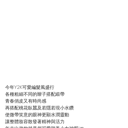
今年Y2K可愛編髮風盛行
各種粗細不同的辮子搭配緞帶
青春俏皮又有時尚感
再搭配桃花臥蠶及若隱若現小水鑽
使微帶笑意的眼神更顯水潤靈動
讓整體妝容散發著精神與活力