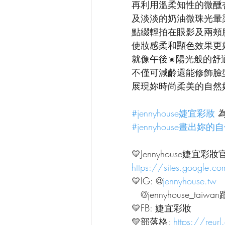
再利用溫柔知性的微醺
及淡淡的奶油微珠光暈
點綴輕拍在眼影及兩頰
使妝感柔和顯色效果更好
就像午後☀️陽光般的舒
不僅可減齡還能修飾臉
展現妳時尚柔美的自然
#jennyhouse婕宜彩妝
 
#jennyhouse畫出妳
💛Jennyhouse婕宜彩妝
https://sites.google.c
💛IG: @
jennyhouse.tw
   @jennyhouse_ta
💛FB: 婕宜彩妝
💛部落格: 
https://reur