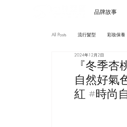
品牌故事
All Posts
流行髮型
彩妝保養
2024年12月2日
『冬季杏
自然好氣色
紅 #時尚