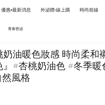
優惠+最新消息
外泌體-線上購
時尚前線
青春密泌
桃奶油暖色妝感 時尚柔和
』#杏桃奶油色 #冬季暖
自然風格