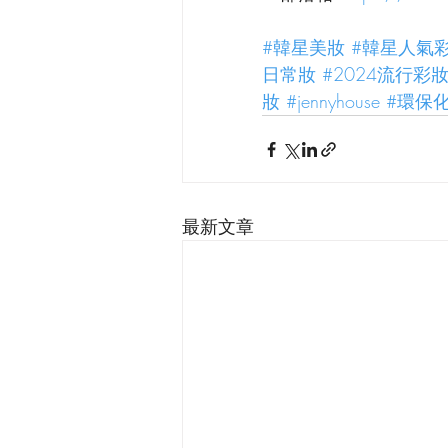
#韓星美妝
#韓星人氣
日常妝
#2024流行彩
妝
#jennyhouse
#環保
最新文章