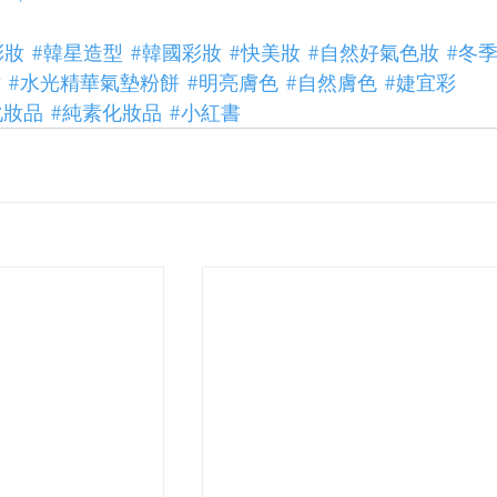
彩妝
#韓星造型
#韓國彩妝
#快美妝
#自然好氣色妝
#冬
妝
#水光精華氣墊粉餅
#明亮膚色
#自然膚色
#婕宜彩
化妝品
#純素化妝品
#小紅書