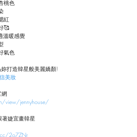
杏桃色
染
腮紅
🥰
適溫暖感覺
型
好氣色
為妳打造韓星般美麗嬌顏!
的自信美妝
官網
om/view/jennyhouse/
iwan跟著婕宜畫韓星
l.cc/2o7ZNr