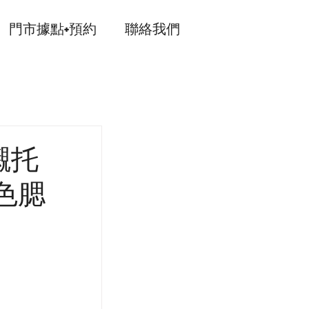
門市據點+預約
聯絡我們
襯托
色腮