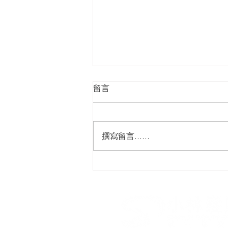
留言
撰寫留言......
『細膩✨通透的低飽和氛圍妝 
🌷清冷自然美』​#低飽和氛圍
度妝感 #柔和立體自然美​