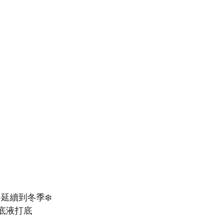
延續到冬季❄️
底液打底