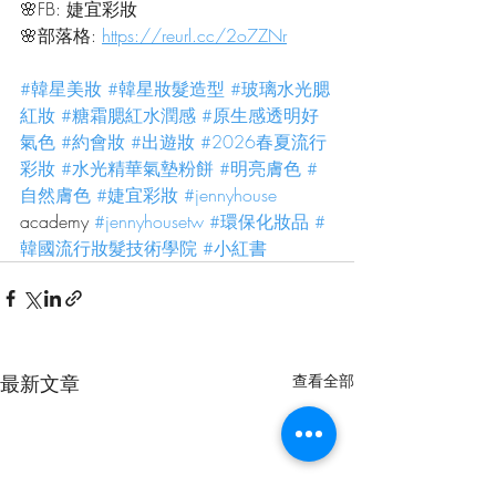
🌸FB: 婕宜彩妝
🌸部落格: 
https://reurl.cc/2o7ZNr
#韓星美妝
#韓星妝髮造型
#玻璃水光腮
紅妝
#糖霜腮紅水潤感
#原生感透明好
氣色
#約會妝
#出遊妝
#2026春夏流行
彩妝
#水光精華氣墊粉餅
#明亮膚色
#
自然膚色
#婕宜彩妝
#jennyhouse
academy 
#jennyhousetw
#環保化妝品
#
韓國流行妝髮技術學院
#小紅書
最新文章
查看全部