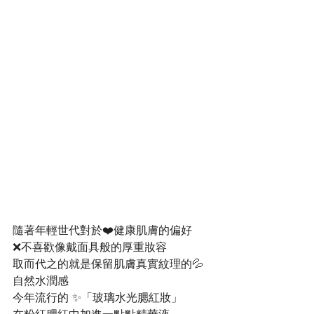
隨著年輕世代對於❤️健康肌膚的偏好
❌不喜歡像戴面具般的厚重妝容
取而代之的就是保留肌膚真實紋理的💦
自然水潤感
今年流行的 ✨「玻璃水光腮紅妝」
在粉紅腮紅中加進一點點精華液