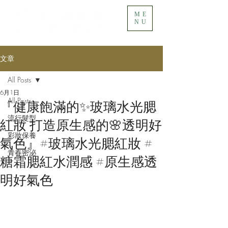
ME
NU
文章
All Posts
6月1日
All Posts
『健康飽滿的✨玻璃水光腮
流行髮型
紅妝 打造原生感的🌸透明好
彩妝保養
氣色』​#玻璃水光腮紅妝 #
青春密泌
糖霜腮紅水潤感 #原生感透
明好氣色