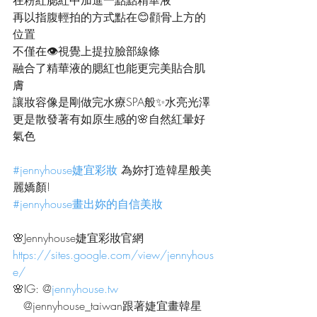
再以指腹輕拍的方式點在😊顴骨上方的
位置
不僅在👁️視覺上提拉臉部線條
融合了精華液的腮紅也能更完美貼合肌
膚
讓妝容像是剛做完水療SPA般✨水亮光澤
更是散發著有如原生感的🌸自然紅暈好
氣色
#jennyhouse婕宜彩妝
 為妳打造韓星般美
麗嬌顏!
#jennyhouse畫出妳的自信美妝
🌸Jennyhouse婕宜彩妝官網
https://sites.google.com/view/jennyhous
e/
🌸IG: @
jennyhouse.tw
   @jennyhouse_taiwan跟著婕宜畫韓星