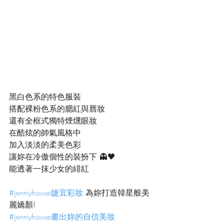
黑白色系的特色服裝
搭配裸粉色系的腮紅與唇妝
還有全框式獨特煙燻眼妝
在酷炫的帥氣風格中
加入淡淡的柔美色彩
讓妳在冷傲個性的裝扮下 👻🖤
能透著一抹少女的緋紅
#jennyhouse婕宜彩妝
 為妳打造韓星般美
麗嬌顏!
#jennyhouse畫出妳的自信美妝