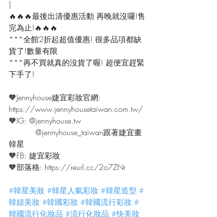
|
🔥🔥🔥最後出清優惠活動 再晚就沒囉!售
完為止!🔥🔥🔥
***全館2折起超值優惠! 很多品項都缺
貨了!數量有限
***再不買就真的沒貨了喔! 超便宜趕緊
下手了!
🧡Jennyhouse婕宜彩妝官網:
https://www.jennyhousetaiwan.com.tw/
🧡IG: @jennyhouse.tw
           @jennyhouse_taiwan跟著婕宜畫
韓星
🧡FB: 婕宜彩妝
🧡部落格: https://reurl.cc/2o7ZNr
#韓星美妝
#韓星人氣彩妝
#韓星造型
#
韓妞美妝
#韓國彩妝
#韓國流行彩妝
#
韓國流行化妝品
#流行化妝品
#快美妝