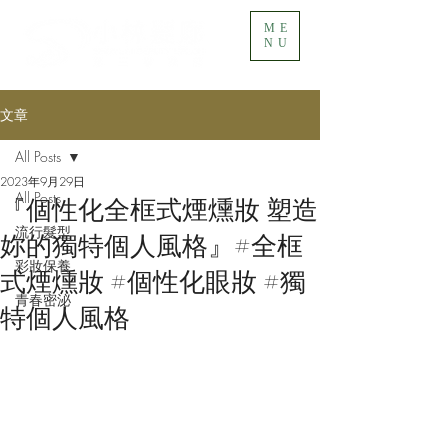
ME
NU
文章
All Posts
2023年9月29日
All Posts
『個性化全框式煙燻妝 塑造
流行髮型
妳的獨特個人風格』#全框
彩妝保養
式煙燻妝 #個性化眼妝 #獨
青春密泌
特個人風格