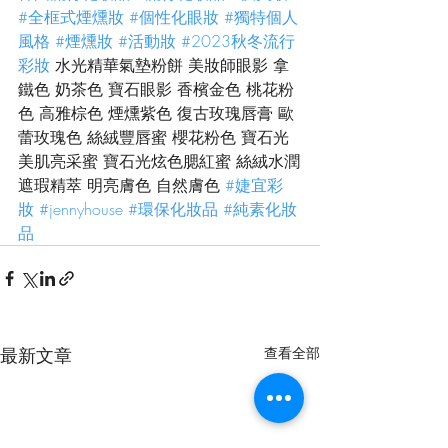
#全框式煙燻妝
#個性化眼妝
#獨特個人
風格
#煙燻妝
#活動妝
#2023秋冬流行
彩妝
 水光精華氣墊粉餅 美妝師眼影 拿
鐵色 奶茶色 寶石眼影 香檳金色 桃花粉
色 高雅棕色 煙燻紫色 復古玫瑰唇膏 歐
蕾玫瑰色 絲絨豐唇蜜 櫻花粉色 寶石光
美肌亮采蜜 寶石光炫色腮紅蜜 絲絨水潤
遮瑕精萃 明亮膚色 自然膚色 
#婕宜彩
妝
#jennyhouse
#環保化妝品
#純素化妝
品
最新文章
查看全部