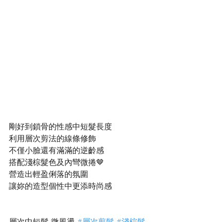
剛好到鎖骨的性感中短髮長度
利用層次剪法的線條修飾
不僅小臉還有滿滿的逆齡感
搭配淺棕髮色及內彎微捲🤎
營造出輕盈俐落的氛圍
讓妳的造型個性中更添時尚感
層次中短髮 微風燙 
#層次剪髮
#淺棕髮