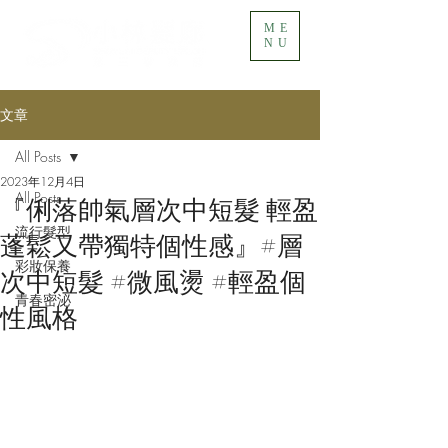
ME
NU
文章
All Posts
2023年12月4日
All Posts
『俐落帥氣層次中短髮 輕盈
流行髮型
蓬鬆又帶獨特個性感』#層
彩妝保養
次中短髮 #微風燙 #輕盈個
青春密泌
性風格