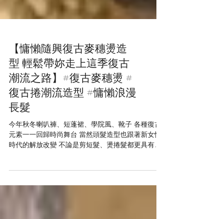
【慵懶隨興復古麥穗燙造
型 輕鬆帶妳走上這季復古
潮流之路】#復古麥穗燙 #
復古捲潮流造型 #慵懶浪漫
長髮
今年秋冬喇叭褲、短蓬裙、學院風、靴子 各種復古
元素一一回歸時尚舞台 當然頭髮造型也跟著新女性
時代的解放改變 不論是剪短髮、燙捲髮都更具有自
我的獨特性 麥穗燙就是一種溫柔的復古捲度髮型 捲
度雖大卻有著明顯深度及蓬度 隨意放下或綁成馬尾
都能讓妳散發出溫和柔美的浪漫氣質...