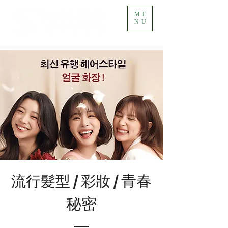
ME
NU
青春
流行髮型
彩妝
/
/
秘密