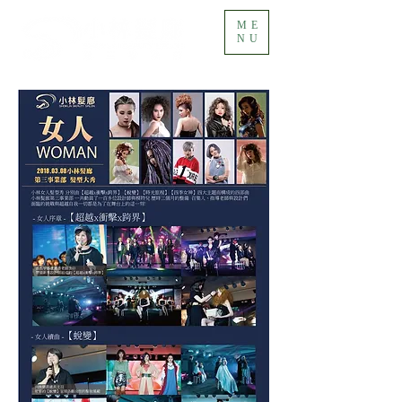
ME
NU