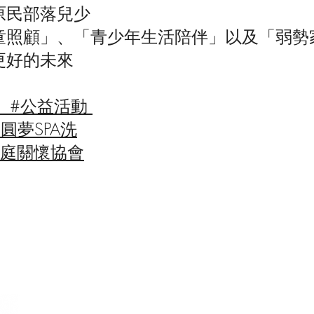
原民部落兒少
童照顧」、「青少年生活陪伴」以及「弱勢
更好的未來
廊
#公益活動
 #圓夢SPA洗
家庭關懷協會