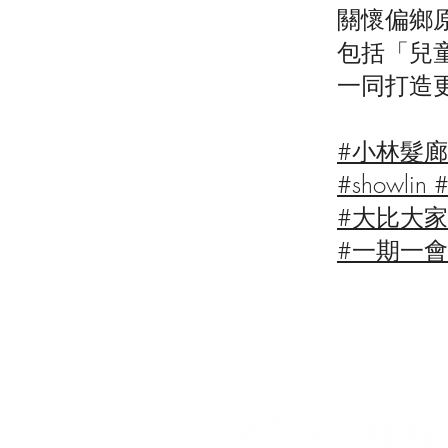
關懷偏鄉
包括「兒
一同打造
#小林髮
#showlin
#大比大
#一期一會