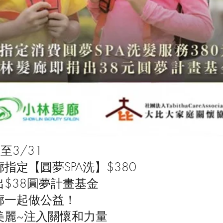
1至3/31
廊
指定【圓夢SPA洗】$380
$38圓夢計畫基金
廊一起做公益！
美麗~注入關懷和力量