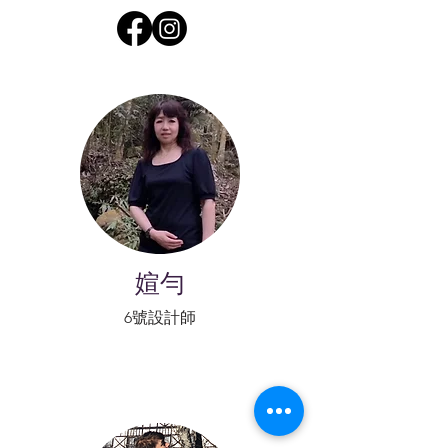
媗勻
6號設計師